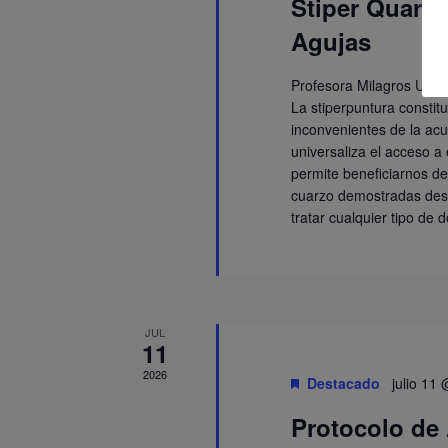
Stiper Quars 
Agujas
Profesora Milagros Uría
La stiperpuntura constit
inconvenientes de la acup
universaliza el acceso a
permite beneficiarnos de
cuarzo demostradas des
tratar cualquier tipo de 
JUL
11
2026
Destacado
julio 11
Protocolo de