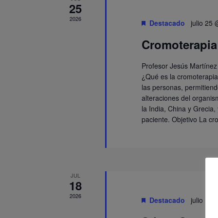
25
2026
Destacado
julio 25
Cromoterapia
Profesor Jesús Martínez
¿Qué es la cromoterapia
las personas, permitien
alteraciones del organis
la India, China y Grecia,
paciente. Objetivo La cr
JUL
18
2026
Destacado
julio 18