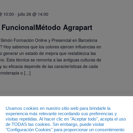
 @ 10:00
-
julio 26 @ 14:00
 FuncionalMétodo Agrapart
 Simón Formación Online y Presencial en Barcelona
? Hoy sabemos que los colores ejercen influencias en
do generar un estado de mejora que restablezca las
mo. Esta técnica se remonta a las antiguas culturas de
 y su eficacia depende de las características de cada
omoterapia o […]
Usamos cookies en nuestro sitio web para brindarle la
experiencia más relevante recordando sus preferencias y
visitas repetidas. Al hacer clic en "Aceptar todo", acepta el uso
 @ 10:00
-
20:00
de TODAS las cookies. Sin embargo, puede visitar
"Configuración Cookies" para proporcionar un consentimiento