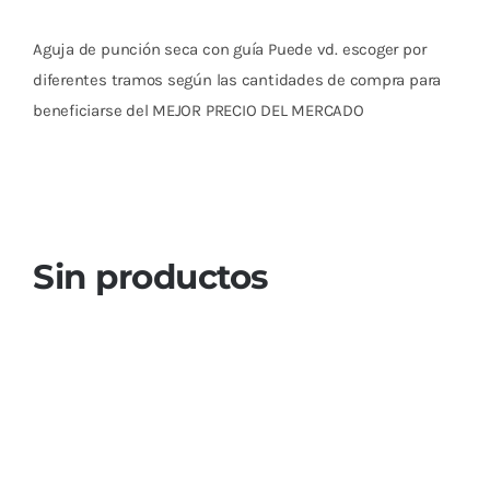
Cromoterapia
Aguja de punción seca con guía Puede vd. escoger por
Fisioterapia
diferentes tramos según las cantidades de compra para
y masaje
beneficiarse del MEJOR PRECIO DEL MERCADO
Magnetoterapia
Terapias
Sin productos
Material
clínico
Material de
enseñanza
OFERTAS