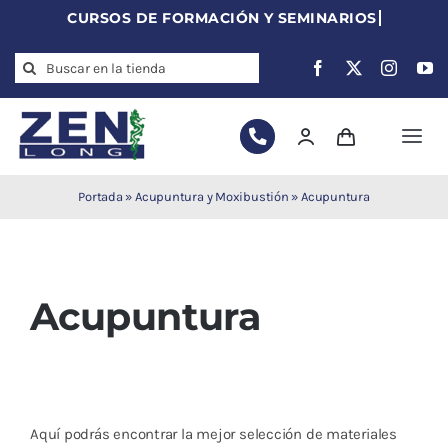
Skip
to
Search
content
for:
Togg
Navi
Agujas de
Portada
»
Acupuntura y Moxibustión
»
Acupuntura
acupuntura
Acupuntura
Moxibustión
Acupuntura
Auriculoterapia
Auriculomedicina
Electroacupuntura
Laserpuntura
Aquí podrás encontrar la mejor selección de materiales