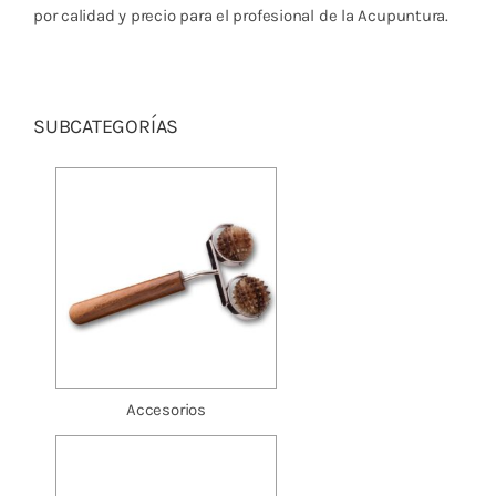
Cromoterapia
por calidad y precio para el profesional de la Acupuntura.
Fisioterapia
y masaje
SUBCATEGORÍAS
Magnetoterapia
Terapias
Material
clínico
Material de
enseñanza
Accesorios
OFERTAS