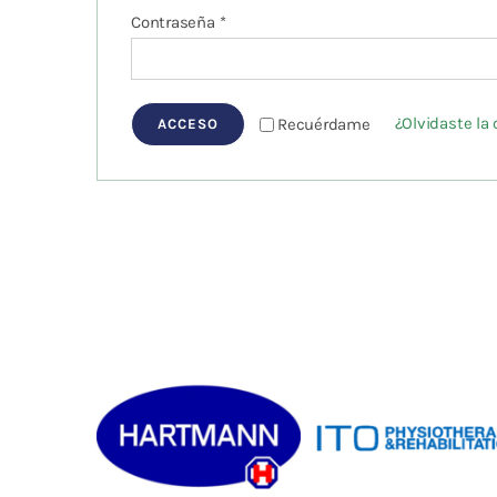
Obligatorio
Contraseña
*
Fisioterapia
y masaje
¿Olvidaste la
Recuérdame
ACCESO
Magnetoterapia
Terapias
Material
clínico
Material de
enseñanza
OFERTAS