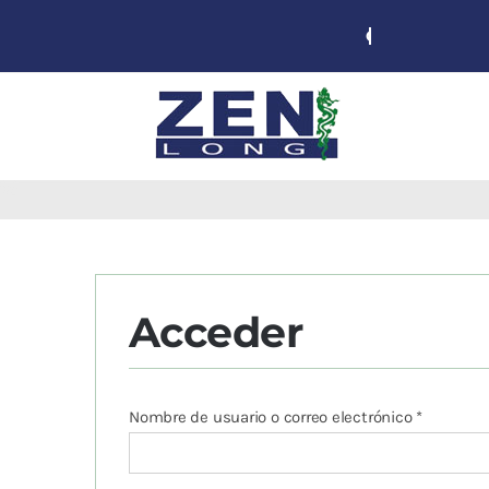
Skip
to
content
Agujas de
acupuntura
Acupuntura
Moxibustión
Acceder
Auriculoterapia
Auriculomedicina
Electroacupuntura
Obligator
Nombre de usuario o correo electrónico
*
Laserpuntura
Cromoterapia