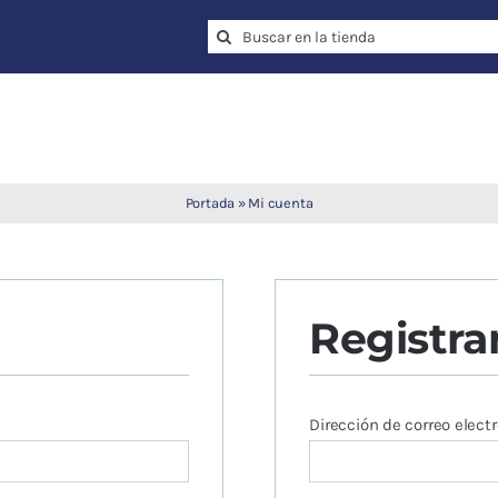
Search
for:
Portada
»
Mi cuenta
Registra
io
Dirección de correo elect