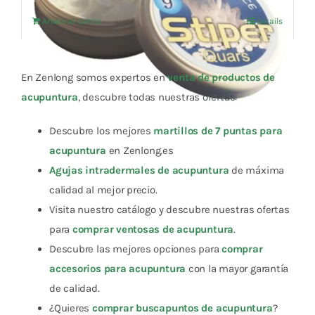
original
actual
Añadir al carrito
Details
era:
es:
24,79 €.
23,55 €.
En Zenlong somos expertos en
venta de productos de
acupuntura
, descubre todas nuestras ofertas:
Descubre los mejores
martillos de 7 puntas para
acupuntura
en Zenlong.es
Agujas intradermales de acupuntura
de máxima
calidad al mejor precio.
Visita nuestro catálogo y descubre nuestras ofertas
para
comprar ventosas de acupuntura
.
Descubre las mejores opciones para
comprar
accesorios para acupuntura
con la mayor garantía
de calidad.
¿Quieres
comprar buscapuntos de acupuntura
?