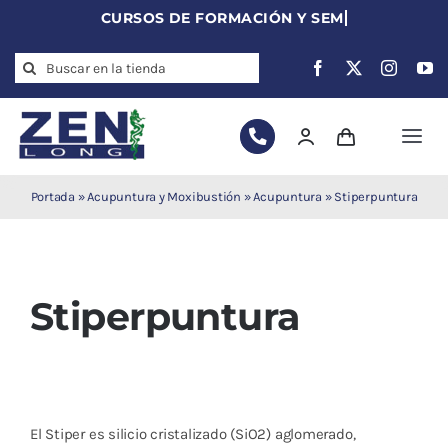
Skip
to
Search
content
for:
Togg
Navi
Agujas de
Portada
»
Acupuntura y Moxibustión
»
Acupuntura
»
Stiperpuntura
acupuntura
Acupuntura
Moxibustión
Stiperpuntura
Auriculoterapia
Auriculomedicina
Electroacupuntura
Laserpuntura
El Stiper es silicio cristalizado (SiO2) aglomerado,