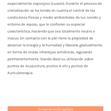
Cromoterapia
especialmente esponjoso (cuarzo). Durante el proceso de
cristalización se ha tenido en cuenta el control de las
Fisioterapia
condiciones físicas y medio ambientales de luz, sonido y
y masaje
entorno de reposo, que le confieren su especial
característica, haciendo que sea totalmente neutro e
Magnetoterapia
inocuo. En contacto con la piel tiene la propiedad de
absorver la energía y la humedad y liberarla gradualmente
Terapias
en forma de ondas infrarrojas armónicas, regulando
permanentemente. Siendo ideal su utilización sobre
Material
puntos de Acupuntura, puntos A-shi y puntos de
clínico
Auriculoterapia.
Material de
enseñanza
OFERTAS
Temporalmente agotado