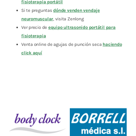
fisioterapia portátil
Si te preguntas
dónde venden vendaje
neuromuscular
, visita Zenlong
Ver precio de
equipo ultrasonido portátil para
fisioterapia
Venta online de agujas de punción seca
haciendo
click aquí