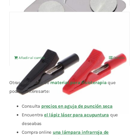
5,75 €.
5,46 €.
PINZA COCDRILO PARA CABLE BANANA
PAR
El
El
3,32
€
3,50
€
IVA no incluído
precio
precio
original
actual
Añadir al carrito
Details
era:
es:
3,50 €.
3,32 €.
Otras categorías de
material para fisioterapia
que
podrían interesarte:
Consulta
precios en aguja de punción seca
Encuentra
el lápiz láser para acupuntura
que
deseabas
Compra online
una lámpara infrarroja de