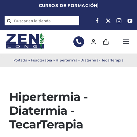
Skip
to
Search
content
for:
Togg
Navi
Agujas de
Portada
»
Fisioterapia
»
Hipertermia - Diatermia - TecarTerapia
acupuntura
Acupuntura
Moxibustión
Hipertermia -
Auriculoterapia
Auriculomedicina
Diatermia -
Electroacupuntura
TecarTerapia
Laserpuntura