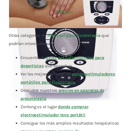
Details
Otras categorías de
material para fisioterapia
que
podrían interesarte:
Encuentra la
geles antiinflamatorios para
deportistas
que deseabas
Ver las mejores ofertas en
electroestimuladores
portátiles para fisioterapia
Descubre nuestros
precios en aparatos de
presoterapia
Zenlong es el lugar
donde comprar
electroestimulador tens portátil
Consigue los más amplios resultados terapéuticos