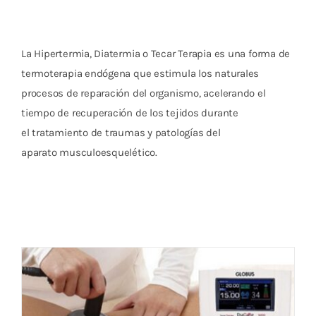
Cromoterapia
Fisioterapia
La Hipertermia, Diatermia o Tecar Terapia es una forma de
y masaje
termoterapia endógena que estimula los naturales
procesos de reparación del organismo, acelerando el
Magnetoterapia
tiempo de recuperación de los tejidos durante
el tratamiento de traumas y patologías del
Terapias
aparato musculoesquelético.
Material
clínico
Material de
enseñanza
Diatermia Diacare 5000 – La efectividad de
la tecarterapia al mejor precio (nueva
OFERTAS
versión)