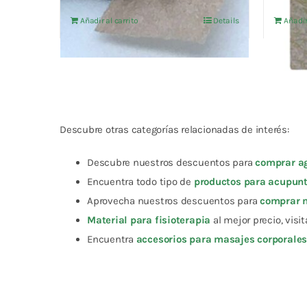
original
actual
Añadir al carrito
Details
Añadir
era:
es:
7,81 €.
7,42 €.
Descubre otras categorías relacionadas de interés:
Descubre nuestros descuentos para
comprar a
Encuentra todo tipo de
productos para acupun
Aprovecha nuestros descuentos para
comprar 
Material para fisioterapia
al mejor precio, visi
Encuentra
accesorios para masajes corporale