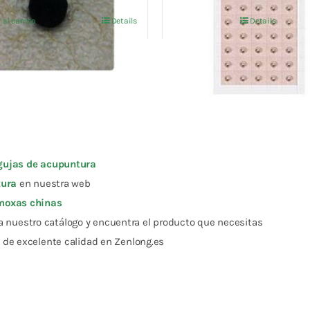
original
actual
era:
es:
 al carrito
Details
Details
era:
es:
11,72 €.
11,13 €.
12,00 €.
11,40 €.
gujas de acupuntura
tura
en nuestra web
moxas chinas
ta nuestro catálogo y encuentra el producto que necesitas
s
de excelente calidad en Zenlong.es