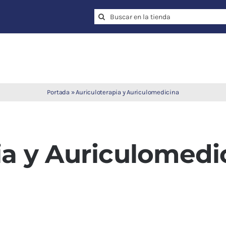
Search
for:
Portada
»
Auriculoterapia y Auriculomedicina
ia y Auriculomedi