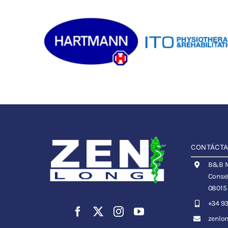
CONTÁCT
B&B Me
Consel
08015
+34 93
zenlo