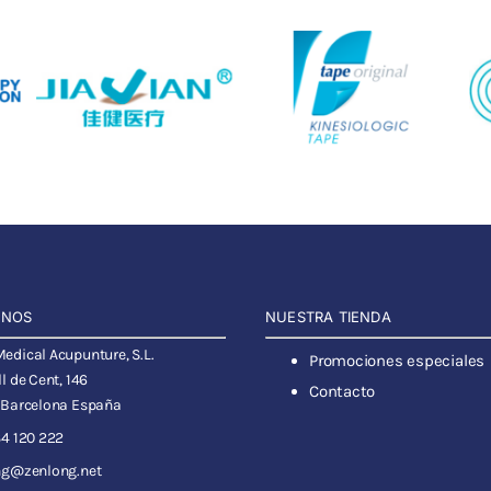
ANOS
NUESTRA TIENDA
dical Acupunture, S.L.
Promociones especiales
l de Cent, 146
Contacto
 Barcelona España
4 120 222
ng@zenlong.net