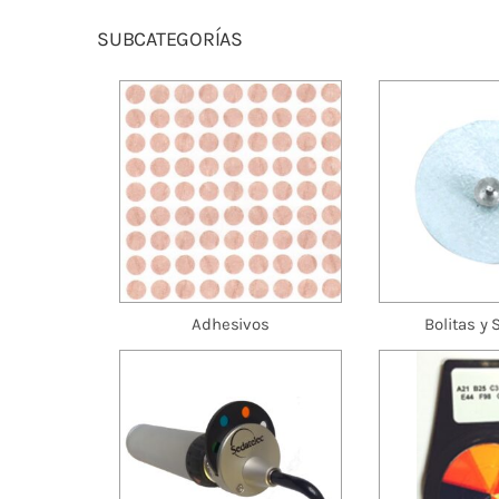
SUBCATEGORÍAS
Fisioterapia
y masaje
Magnetoterapia
Terapias
Material
clínico
Adhesivos
Bolitas y 
Material de
enseñanza
OFERTAS