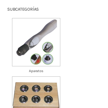
Cromoterapia
SUBCATEGORÍAS
Fisioterapia
y masaje
Magnetoterapia
Terapias
Material
clínico
Aparatos
Material de
enseñanza
OFERTAS