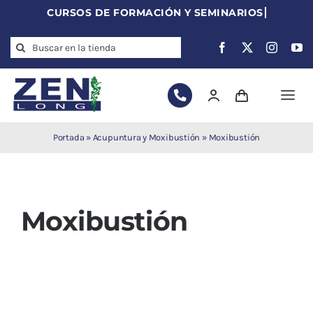
Skip
to
Search
content
for:
Togg
Navi
Agujas de
Portada
»
Acupuntura y Moxibustión
»
Moxibustión
acupuntura
Acupuntura
Moxibustión
Moxibustión
Auriculoterapia
Auriculomedicina
Electroacupuntura
Laserpuntura