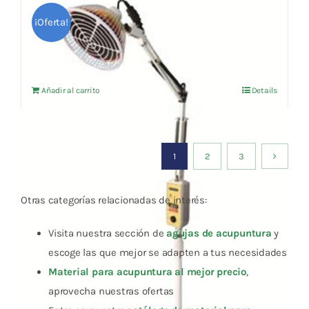
Lámpara Electro Bio-térmica TDP de Pie
Con Ruedas
¡Oferta!
El
El
185,25
€
195,00
€
IVA no incluído
precio
precio
original
actual
Añadir al carrito
Details
era:
es:
195,00 €.
185,25 €.
1
2
3
Otras categorías relacionadas de interés:
Visita nuestra sección de
agujas de acupuntura
y
escoge las que mejor se adapten a tus necesidades
Material para acupuntura al mejor precio
,
aprovecha nuestras ofertas