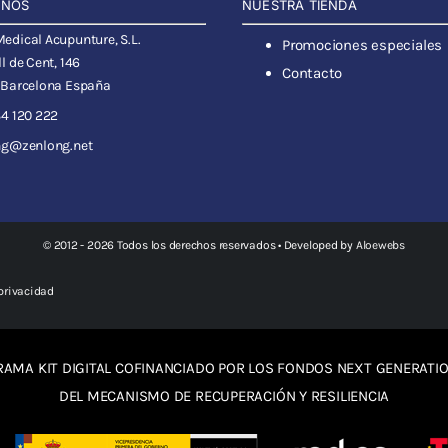
ANOS
NUESTRA TIENDA
dical Acupunture, S.L.
Promociones especiales
l de Cent, 146
Contacto
 Barcelona España
4 120 222
ng@zenlong.net
© 2012 - 2026 Todos los derechos reservados • Developed by
Aloewebs
 privacidad
AMA KIT DIGITAL COFINANCIADO POR LOS FONDOS NEXT GENERATIO
DEL MECANISMO DE RECUPERACIÓN Y RESILIENCIA