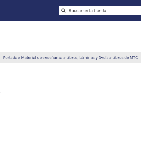
Search
for:
Portada
»
Material de enseñanza
»
Libros, Láminas y Dvd's
»
Libros de MTC
C