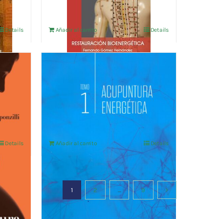
Details
Añadir al carrito
Details
lidad
Acupuntura Energética tomo
1
56,75
€
IVA no incluído
Details
Añadir al carrito
Details
1
2
…
9