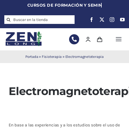
Skip
to
Search
content
for:
Togg
Navi
Agujas de
Portada
»
Fisioterapia
»
Electromagnetoterapia
acupuntura
Acupuntura
Moxibustión
Electromagnetoterap
Auriculoterapia
Auriculomedicina
Electroacupuntura
Laserpuntura
En base a las experiencias y a los estudios sobre el uso de