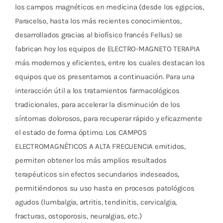
Cromoterapia
los campos magnéticos en medicina (desde los egipcios,
Paracelso, hasta los más recientes conocimientos,
Fisioterapia
desarrollados gracias al biofísico francés Fellus) se
y masaje
fabrican hoy los equipos de ELECTRO-MAGNETO TERAPIA
más modernos y eficientes, entre los cuales destacan los
Magnetoterapia
equipos que os presentamos a continuación. Para una
interacción útil a los tratamientos farmacológicos
Terapias
tradicionales, para accelerar la disminución de los
síntomas dolorosos, para recuperar rápido y eficazmente
Material
el estado de forma óptimo. Los CAMPOS
clínico
ELECTROMAGNÉTICOS A ALTA FRECUENCIA emitidos,
permiten obtener los más amplios resultados
Material de
terapéuticos sin efectos secundarios indeseados,
enseñanza
permitiéndonos su uso hasta en procesos patológicos
OFERTAS
agudos (lumbalgia, artritis, tendinitis, cervicalgia,
fracturas, ostoporosis, neuralgias, etc.)