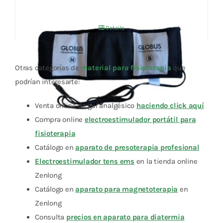
precio
precio
original
actual
Details
era:
es:
81,00 €.
76,95 €.
Otras categorías de
material para fisioterapia
que
podrían interesarte:
Venta online de gel analgésico
haciendo click aquí
Compra online
electroestimulador portátil para
fisioterapia
Catálogo en
aparato de presoterapia profesional
Electroestimulador tens ems
en la tienda online
Zenlong
Catálogo en
aparato para magnetoterapia
en
Zenlong
Consulta
precios en aparato para diatermia