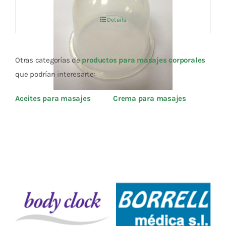
original
actual
Details
era:
es:
3,95 €.
3,75 €.
Otras categorías de
productos para masajes corporales
que podrían interesarte:
Aceites para masajes
Crema para masajes