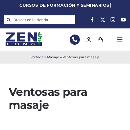
Skip
to
Search
content
for:
Togg
Navi
Agujas de
Portada
»
Masaje
»
Ventosas para masaje
acupuntura
Acupuntura
Moxibustión
Ventosas para
Auriculoterapia
Auriculomedicina
masaje
Electroacupuntura
Laserpuntura