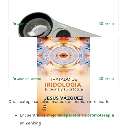
El
El
36,87
€
38,81
€
IVA no incluído
precio
precio
original
actual
Añadir al carrito
Details
era:
es:
38,81 €.
36,87 €.
TRATADO DE IRIDOLOGIA: SU TEORIA Y SU
PRACTICA
24,04
€
IVA no incluído
Añadir al carrito
Details
Otras categorías relacionadas que podrían interesarte:
Encuentra los mejores
aparatos de cromoterapia
en Zenlong