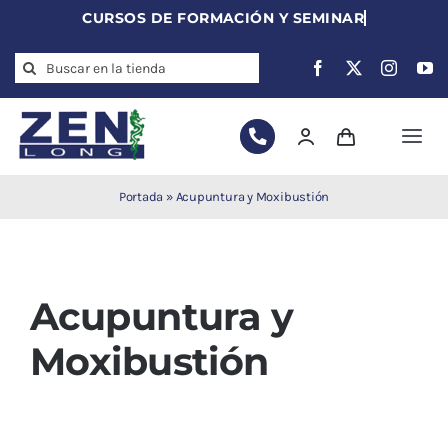
Skip
to
Search
content
for:
Togg
Navi
Agujas de
Portada
»
Acupuntura y Moxibustión
acupuntura
Acupuntura
Moxibustión
Acupuntura y
Auriculoterapia
Auriculomedicina
Moxibustión
Electroacupuntura
Laserpuntura