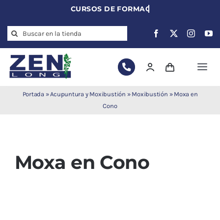
Skip
to
Search
content
for:
Togg
Navi
Agujas de
Portada
»
Acupuntura y Moxibustión
»
Moxibustión
»
Moxa en
acupuntura
Cono
Acupuntura
Moxibustión
Auriculoterapia
Moxa en Cono
Auriculomedicina
Electroacupuntura
Laserpuntura