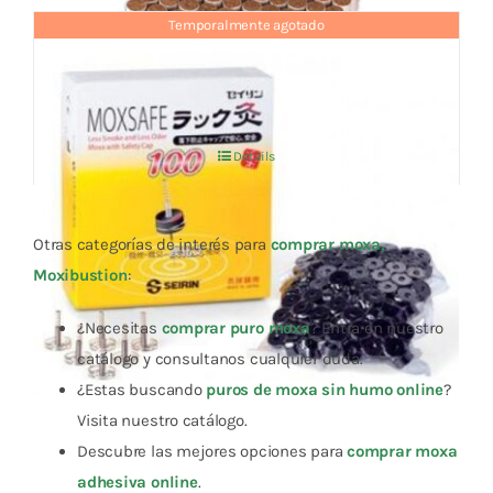
Temporalmente agotado
SEIRIN MOXSAFE 100 uds.
El
El
20,90
€
22,00
€
IVA no incluído
precio
precio
original
actual
Details
era:
es:
22,00 €.
20,90 €.
Otras categorías de interés para
comprar moxa,
Moxibustion
:
¿Necesitas
comprar puro moxa
? Entra en nuestro
catálogo y consultanos cualquier duda.
¿Estas buscando
puros de moxa sin humo online
?
Visita nuestro catálogo.
Descubre las mejores opciones para
comprar moxa
adhesiva online
.