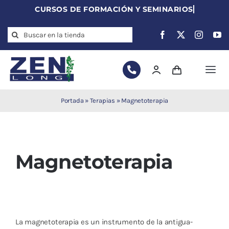
Skip
to
Search
content
for:
Togg
Navi
Agujas de
Portada
»
Terapias
»
Magnetoterapia
acupuntura
Acupuntura
Moxibustión
Magnetoterapia
Auriculoterapia
Auriculomedicina
Electroacupuntura
Laserpuntura
La magnetoterapia es un instrumento de la antigua-