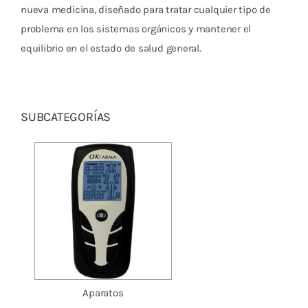
Cromoterapia
nueva medicina, diseñado para tratar cualquier tipo de
problema en los sistemas orgánicos y mantener el
Fisioterapia
equilibrio en el estado de salud general.
y masaje
Magnetoterapia
SUBCATEGORÍAS
Terapias
Material
clínico
Material de
enseñanza
OFERTAS
Aparatos