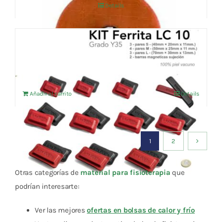
Details
era:
es:
5,10 €.
4,85 €.
KIT basico imanes ferrita LC 10 pares
El
El
123,66
€
130,17
€
IVA no incluído
precio
precio
original
actual
Añadir al carrito
Details
era:
es:
130,17 €.
123,66 €.
1
2
Otras categorías de
material para fisioterapia
que
podrían interesarte:
Ver las mejores
ofertas en bolsas de calor y frío