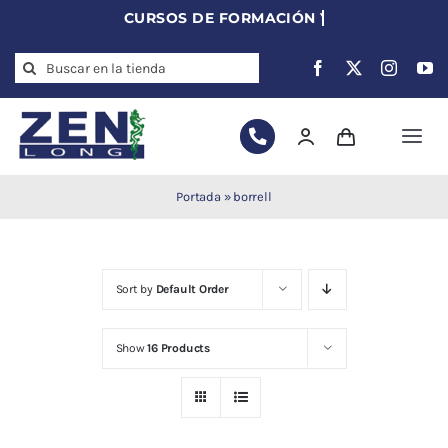
Skip
to
Search
content
for:
Togg
Navi
Agujas de
Portada
»
borrell
acupuntura
Acupuntura
Moxibustión
Sort by
Default Order
Auriculoterapia
Auriculomedicina
Show
16 Products
Electroacupuntura
Laserpuntura