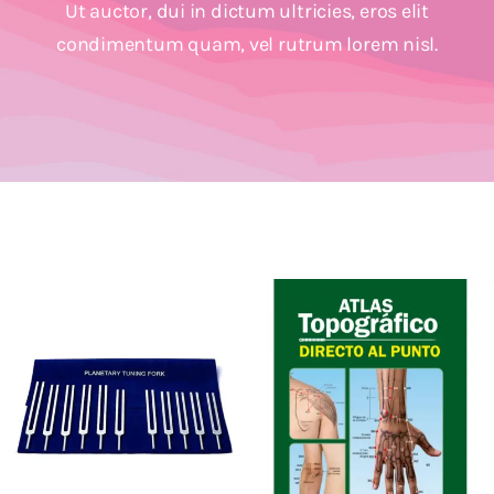
Ut auctor, dui in dictum ultricies, eros elit
Cromoterapia
condimentum quam, vel rutrum lorem nisl.
Fisioterapia
y masaje
Magnetoterapia
Terapias
Material
clínico
Material de
enseñanza
OFERTAS