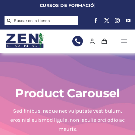
Skip
to
Search
content
for:
Togg
Navi
Agujas de
acupuntura
Acupuntura
Moxibustión
Product Carousel
Auriculoterapia
Auriculomedicina
Sed finibus, neque nec vulputate vestibulum,
Electroacupuntura
eros nisl euismod ligula, non iaculis orci odio ac
Laserpuntura
mauris.