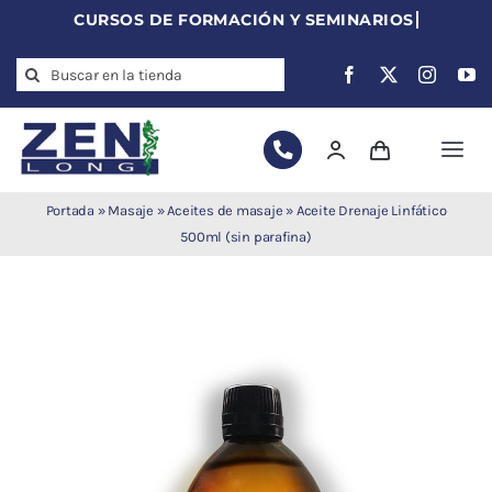
Skip
to
Search
content
for:
Togg
Navi
Agujas de
Portada
»
Masaje
»
Aceites de masaje
»
Aceite Drenaje Linfático
acupuntura
500ml (sin parafina)
Acupuntura
Moxibustión
Auriculoterapia
Auriculomedicina
Electroacupuntura
Laserpuntura