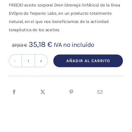
FREE)El aceite corporal Dren (drenaje linfático) de la línea
EVOpro de Terpenic Labs, en un producto totalmente
natural, en el que nos beneficiamos de la actividad
terapéutica de los aceites
El
El
35,18
€
IVA no incluído
37,03
€
precio
precio
original
actual
AÑADIR AL CARRITO
Aceite
era:
es:
Drenaje
37,03 €.
35,18 €.
Linfático
500ml
(sin
parafina)
cantidad