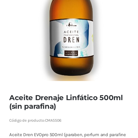
Cromoterapia
Fisioterapia
y masaje
Magnetoterapia
Terapias
Material
clínico
Aceite Drenaje Linfático 500ml
Material de
(sin parafina)
enseñanza
Código de producto:
CMA5506
OFERTAS
Aceite Dren EVOpro 500ml (paraben, perfum and parafine