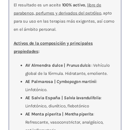
El resultado es un aceite
100% activo
,
libre de
parabenos, perfumes y derivados del petróleo
, apto
para su uso en las terapias más exigentes, así como
en el ámbito personal.
Activos de la composición y principales
propiedades
:
AV Almendra dulce |
Prunus dulcis
: Vehículo
global de la fórmula. Hidratante, emoliente.
AE Palmarosa |
Cymbopogon martinii
:
Linfotónico.
AE Salvia España |
Salvia lavandulifolia
:
Linfotónico, diurético, flebotónico
AE Menta piperita |
Mentha piperita
:
Refrescante, vasoconstrictor, analgésico,