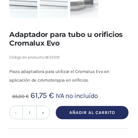
Cromoterapia
Fisioterapia
y masaje
Adaptador para tubo u orificios
Cromalux Evo
Magnetoterapia
Código de producto:
AEX2012
Terapias
Pieza adaptadora para utilizar el Cromalux Evo en
aplicación de cromoterapia en orificios.
Material
clínico
El
El
61,75
€
IVA no incluído
65,00
€
Material de
precio
precio
enseñanza
original
actual
AÑADIR AL CARRITO
Adaptador
era:
es:
OFERTAS
para
65,00 €.
61,75 €.
tubo