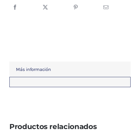
u
orificios
Cromalux
Evo
cantidad
Más información
Productos relacionados