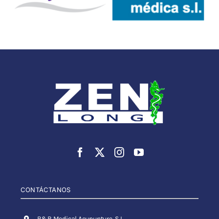
CONTÁCTANOS
B&B Medical Acupunture, S.L.