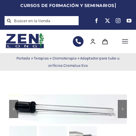
Skip
to
Search
content
for:
Togg
Navi
Agujas de
Portada
»
Terapias
»
Cromoterapia
»
Adaptador para tubo u
acupuntura
orificios Cromalux Evo
Acupuntura
Moxibustión
Auriculoterapia
Auriculomedicina
Electroacupuntura
Laserpuntura