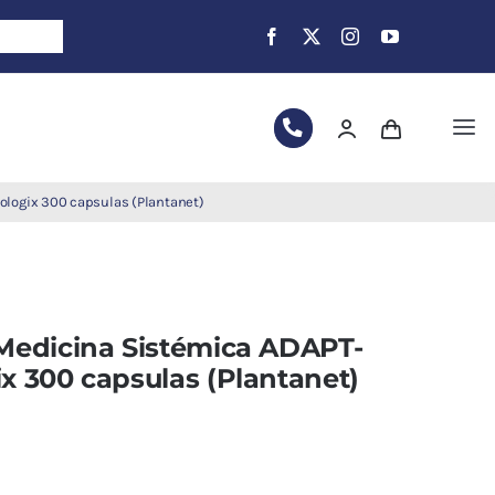
Tog
Nav
logix 300 capsulas (Plantanet)
Medicina Sistémica ADAPT-
 300 capsulas (Plantanet)