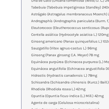
Uña de Gato (Uncaria tomentosa (Willd) D. C.) 
Tabebuia (Tabebuia impetiginosa Standley) 24
Astrágalo (Astragalus membranaceus Moench)
Andrographís (Andrographis paniculata (Burm. f
Eleutorococo (Eleutherococcus senticosus (Rup
Centella asiática (Hydrocotyle asiatica L.) 120mg
Ginseng americano (Panax quinquefolius L.) 10
Sauzgatillo (Vitex agnus-castus L.) 96mg
Ginseng (Panax ginseng C.A. Meyer) 78 mg
Equinácea purpúrea (Echinacea purpurea (L.) 
Equinácea angutifolia (Echinacea angustifolia 
Hidrastis (Hydrastis canadensis L.) 78mg
Schisandra (Schisandra chinensis (Kurcz.) Baill
Rhodiola (Rhodiola rosea L.) 42mg
Opuntia (Opuntia ficus-indica (L.) Mill.) 42mg
Agente de carga (Celulosa microcristalina)