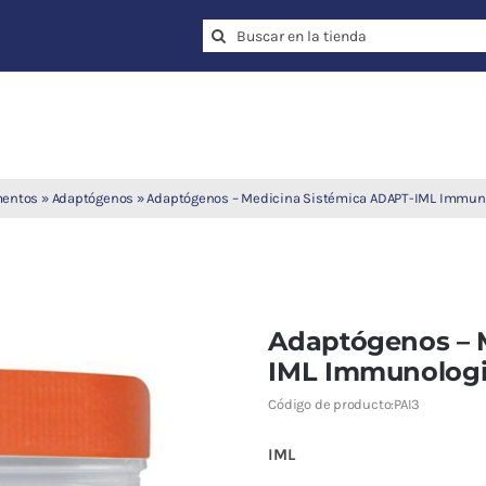
Search
for:
mentos
»
Adaptógenos
»
Adaptógenos – Medicina Sistémica ADAPT-IML Immuno
Adaptógenos – 
IML Immunologix
Código de producto:
PAI3
IML