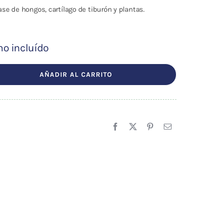
e de hongos, cartílago de tiburón y plantas.
no incluído
cio
ual
AÑADIR AL CARRITO
95 €.