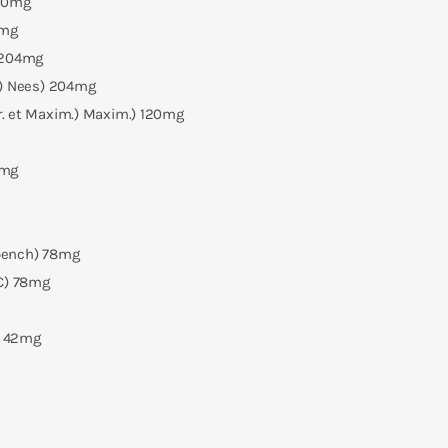
240mg
0mg
 204mg
.) Nees) 204mg
r. et Maxim.) Maxim.) 120mg
2mg
Moench) 78mg
DC) 78mg
.) 42mg