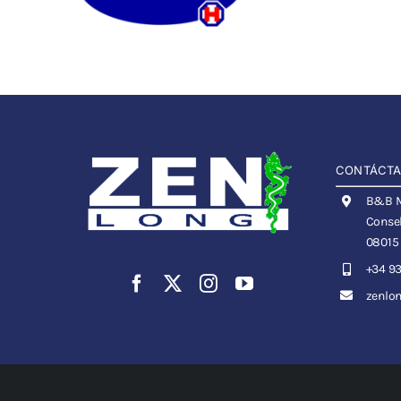
CONTÁCT
B&B Me
Consel
08015
+34 93
zenlo