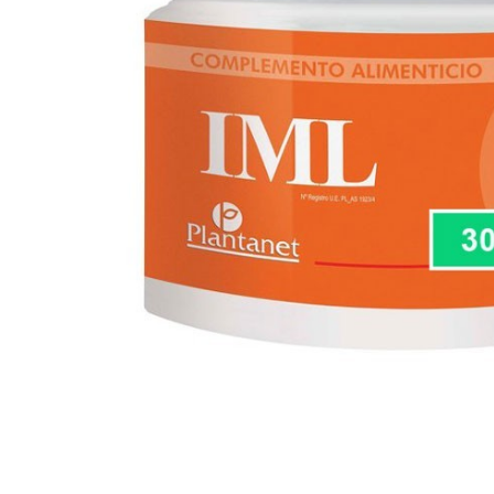
Fisioterapia
y masaje
Magnetoterapia
Terapias
Material
clínico
Material de
enseñanza
OFERTAS