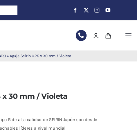
Tog
Nav
uía)
»
Aguja Seirin 0.25 x 30 mm / Violeta
5 x 30 mm / Violeta
ipo B de alta calidad de SEIRIN Japón son desde
echables líderes a nivel mundial