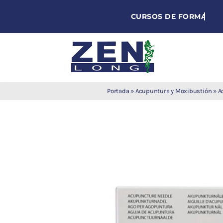
Skip
to
content
Agujas de
Portada
»
Acupuntura y Moxibustión
»
A
acupuntura
Acupuntura
Moxibustión
Auriculoterapia
Auriculomedicina
Electroacupuntura
Laserpuntura
Cromoterapia