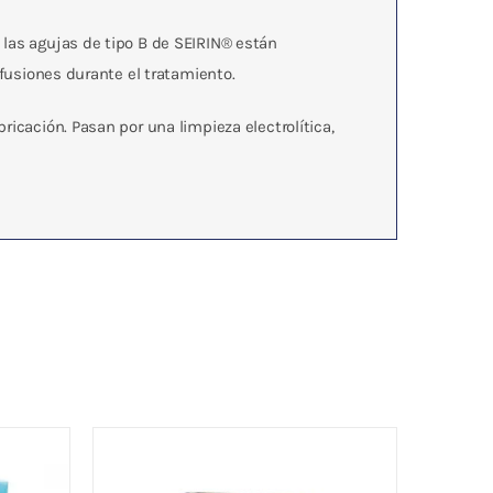
 las agujas de tipo B de SEIRIN® están
nfusiones durante el tratamiento.
icación. Pasan por una limpieza electrolítica,
m /
Aguja Seirin 0.25 x 40 mm /
VIOLETA