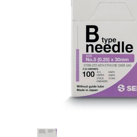
Fisioterapia
y masaje
Magnetoterapia
Terapias
Material
clínico
Material de
enseñanza
OFERTAS