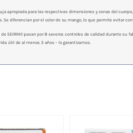
uja apropiada para las respectivas dimensiones y zonas del cuerpo,
s. Se diferencian por el color de su mango, lo que permite evitar co
 de SEIRIN® pasan por 8 severos controles de calidad durante su fabr
vida útil de al menos 3 años – lo garantizamos.
 Seirin 0.30 x 30 mm /
Aguja Seirin 0.20 x 15m
RON
AZUL