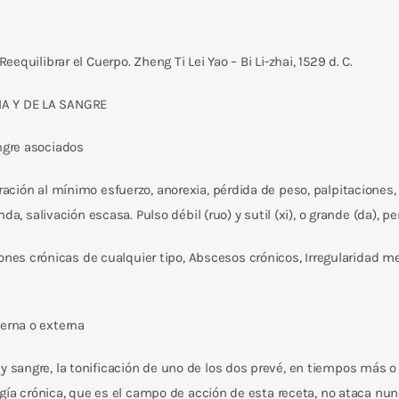
equilibrar el Cuerpo. Zheng Ti Lei Yao – Bi Li-zhai, 1529 d. C.
A Y DE LA SANGRE
ngre asociados
ación al mínimo esfuerzo, anorexia, pérdida de peso, palpitaciones,
a, salivación escasa. Pulso débil (ruo) y sutil (xi), o grande (da), per
nes crónicas de cualquier tipo, Abscesos crónicos, Irregularidad men
erna o externa
 sangre, la tonificación de uno de los dos prevé, en tiempos más o
gía crónica, que es el campo de acción de esta receta, no ataca nunc