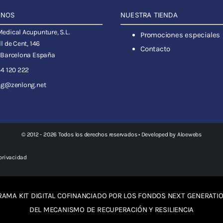
ANOS
NUESTRA TIENDA
dical Acupunture, S.L.
Promociones especiales
l de Cent, 146
Contacto
 Barcelona España
4 120 222
ng@zenlong.net
© 2012 - 2026 Todos los derechos reservados • Developed by
Aloewebs
 privacidad
AMA KIT DIGITAL COFINANCIADO POR LOS FONDOS NEXT GENERATIO
DEL MECANISMO DE RECUPERACIÓN Y RESILIENCIA