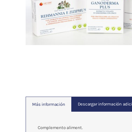
Fisioterapia
y masaje
Magnetoterapia
Terapias
Material
clínico
Material de
enseñanza
Descargar información adici
Más información
OFERTAS
Complemento aliment.