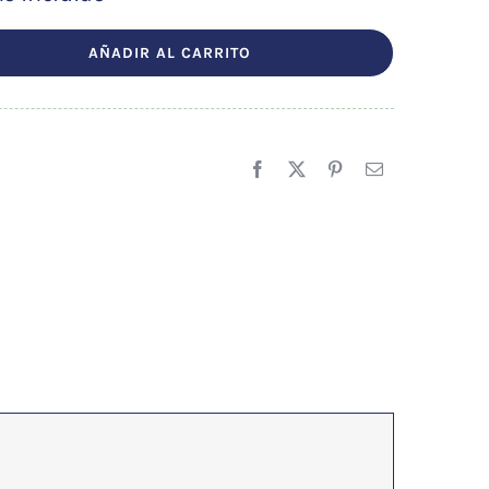
io
al
AÑADIR AL CARRITO
3 €.