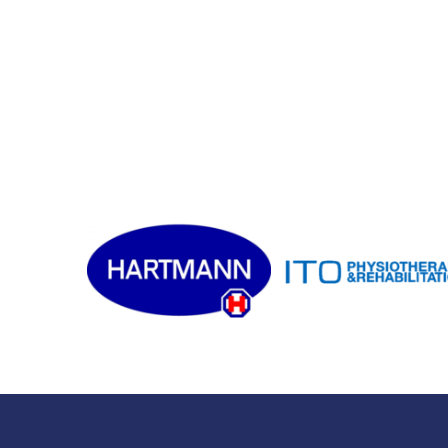
30,45 €.
28,93 €.