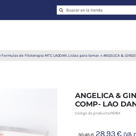
Search
for:
»
Formulas de Fitoterapia MTC LAODAN. Listas para tomar.
»
ANGELICA & GINSE
ANGELICA & GIN
COMP- LAO DA
Código de producto:
P676A
El
El
28,93
€
IVA 
30,45
€