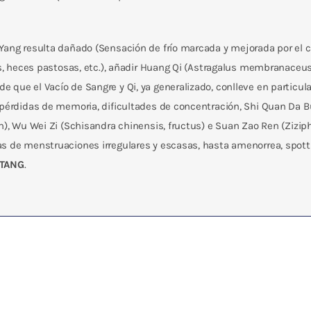
l Yang resulta dañado (Sensación de frío marcada y mejorada por el ca
res, heces pastosas, etc.), añadir Huang Qi (Astragalus membranaceu
 de que el Vacío de Sangre y Qi, ya generalizado, conlleve en particu
, pérdidas de memoria, dificultades de concentración, Shi Quan Da 
m), Wu Wei Zi (Schisandra chinensis, fructus) e Suan Zao Ren (Ziziph
s de menstruaciones irregulares y escasas, hasta amenorrea, spotti
 TANG
.