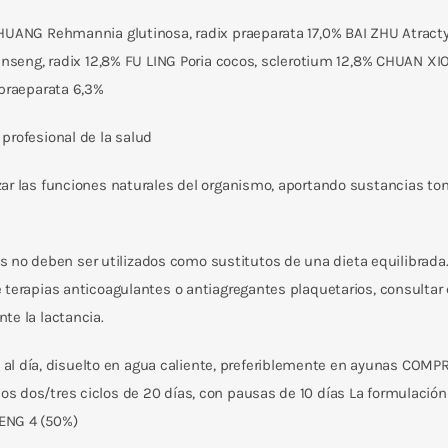
 HUANG Rehmannia glutinosa, radix praeparata 17,0% BAI ZHU Atrac
 ginseng, radix 12,8% FU LING Poria cocos, sclerotium 12,8% CHUAN 
 praeparata 6,3%
profesional de la salud
zar las funciones naturales del organismo, aportando sustancias ton
no deben ser utilizados como sustitutos de una dieta equilibrada. 
e terapias anticoagulantes o antiagregantes plaquetarios, consulta
te la lactancia.
s al día, disuelto en agua caliente, preferiblemente en ayunas COMP
s dos/tres ciclos de 20 días, con pausas de 10 días La formulació
ENG 4 (50%)