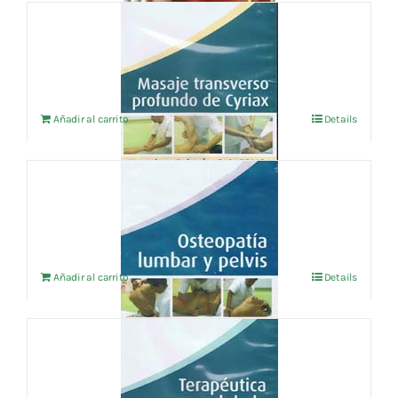
Masaje Transverso Profundo de Cyriax
15,52
€
IVA no incluído
Añadir al carrito
Details
Osteopatía Lumbar y Pelvis
15,52
€
IVA no incluído
Añadir al carrito
Details
Terapéutica Manual de la Columna
Vertebral
15,52
€
IVA no incluído