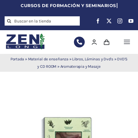
Skip
to
Search
content
for:
Togg
Navi
Agujas de
Portada
»
Material de enseñanza
»
Libros, Láminas y Dvd's
»
DVD'S
acupuntura
y CD ROOM
»
Aromaterapia y Masaje
Acupuntura
Moxibustión
Auriculoterapia
Auriculomedicina
Electroacupuntura
Laserpuntura