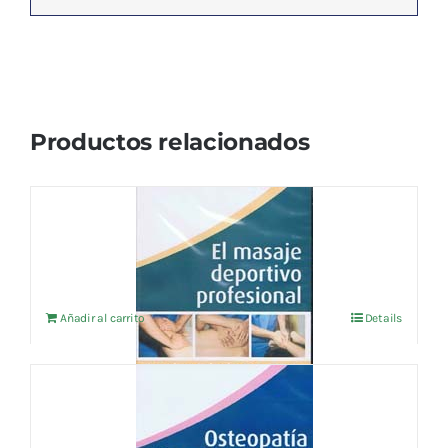
Productos relacionados
El Masaje Deportivo Profesional
15,52
€
IVA no incluído
Añadir al carrito
Details
Osteopatía Dorsal·Costillas·Cervical·Atm
15,52
€
IVA no incluído