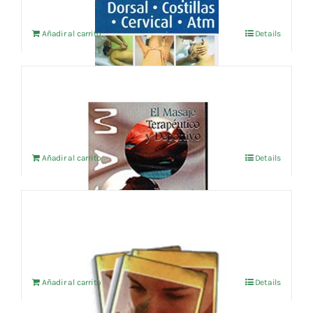
Añadir al carrito
Details
El Masaje Terapéutico y Deportivo
21,55
€
IVA no incluído
Añadir al carrito
Details
Curso Práctico de Aromaterapia
51,51
€
IVA no incluído
Añadir al carrito
Details