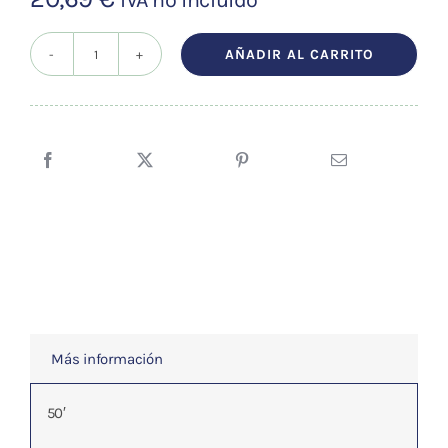
AÑADIR AL CARRITO
Aromaterapia
y
Masaje
cantidad
Más información
50′