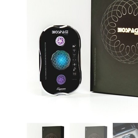
Fisioterapia
y masaje
Magnetoterapia
Terapias
Material
clínico
Material de
enseñanza
OFERTAS