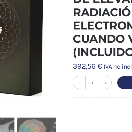
RADIACI
ELECTRO
CUANDO 
(INCLUIDO
392,56
€
IVA no inc
Biospace
TRAVEL
Diamond
5G
Y
6G