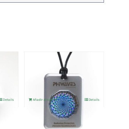
 
Phiwaves 5G Y 6G  Colgante 
DIAMOND
235,54
€
IVA no incluído
Details
Añadir al carrito
Details