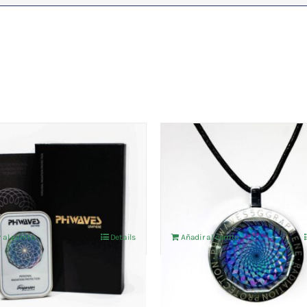
ccion 5G Y 6G
PHIWAVES 5G Y 6G -Joya
AVES DIAMOND
DIAMOND
€
285,12
€
IVA no incluído
IVA no incluído
 al carrito
Details
Añadir al carrito