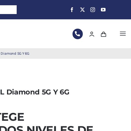
Tog
Nav
 Diamond 5G Y 6G
L Diamond 5G Y 6G
TEGE
DOS NIVELES DE