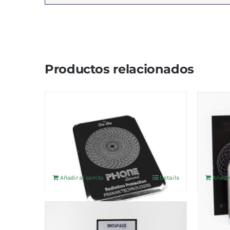
Productos relacionados
Protector 5G Y 6G PHIONE
Prote
DIAMOND especial para
PHIW
moviles
185,12
123,97
€
IVA no incluído
Añadir al carrito
Details
Añadir
BIOSPACE 5G Y 6G DIAMOND
657,00
€
IVA no incluído