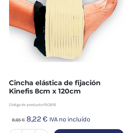
Cromoterapia
Fisioterapia
y masaje
Magnetoterapia
Terapias
Material
Cincha elástica de fijación
clínico
Kinefis 8cm x 120cm
Material de
enseñanza
Código de producto:
FEC8115
El
El
8,22
€
IVA no incluído
8,65
€
OFERTAS
precio
precio