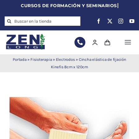
Skip
to
Search
content
for:
Togg
Navi
Agujas de
Portada
»
Fisioterapia
»
Electrodos
»
Cincha elástica de fijación
acupuntura
Kinefis 8cm x 120cm
Acupuntura
Moxibustión
Auriculoterapia
Auriculomedicina
Electroacupuntura
Laserpuntura