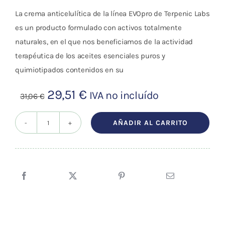
La crema anticelulítica de la línea EVOpro de Terpenic Labs
es un producto formulado con activos totalmente
naturales, en el que nos beneficiamos de la actividad
terapéutica de los aceites esenciales puros y
quimiotipados contenidos en su
El
El
29,51
€
IVA no incluído
31,06
€
precio
precio
original
actual
AÑADIR AL CARRITO
Crema
era:
es:
Anticelulítica
31,06 €.
29,51 €.
500ml
Celuderm
(sin
parafina)
cantidad