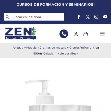
Skip
to
Search
content
for:
Togg
Navi
Agujas de
Portada
»
Masaje
»
Cremas de masaje
»
Crema Anticelulítica
acupuntura
500ml Celuderm (sin parafina)
Acupuntura
Moxibustión
Auriculoterapia
Auriculomedicina
Electroacupuntura
Laserpuntura