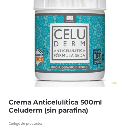
Cromoterapia
Fisioterapia
y masaje
Magnetoterapia
Terapias
Material
clínico
Material de
Crema Anticelulítica 500ml
enseñanza
Celuderm (sin parafina)
OFERTAS
Código de producto: