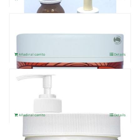
era:
es:
91,96 €.
87,36 €.
Capsicum crema 500ml (sin parafina)
El
El
29,73
€
31,29
€
IVA no incluído
precio
precio
original
actual
Añadir al carrito
Details
era:
es:
31,29 €.
29,73 €.
Crema Eura Derm Firm Antiestrias y
Reafirmante 500ml (sin parafina
El
El
31,84
€
33,52
€
IVA no incluído
precio
precio
original
actual
Añadir al carrito
Details
era:
es:
33,52 €.
31,84 €.