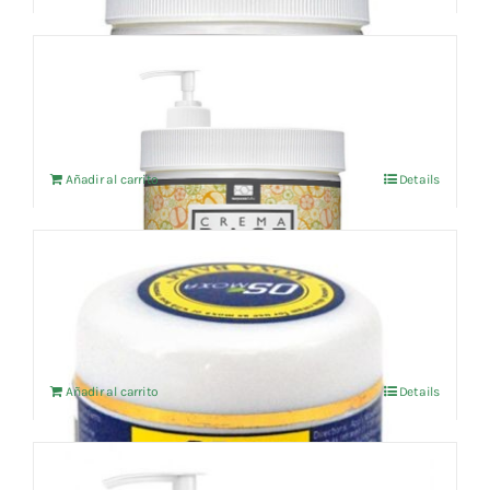
49,00 €.
46,55 €.
Crema Base 500ml (sin parafina)
El
El
17,59
€
18,52
€
IVA no incluído
precio
precio
original
actual
Añadir al carrito
Details
era:
es:
18,52 €.
17,59 €.
OS Moxa bálsamo con hierbas, mentol y
alcanfor 20g
El
El
8,08
€
8,50
€
IVA no incluído
precio
precio
original
actual
Añadir al carrito
Details
era:
es:
8,50 €.
8,08 €.
Livium® 500ml – Gel piernas cansadas