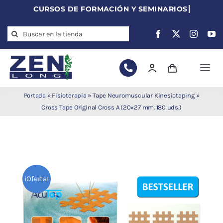
Skip
to
Search
content
for:
Togg
Navi
Agujas de
Portada
»
Fisioterapia
»
Tape Neuromuscular Kinesiotaping
»
acupuntura
Cross Tape Original Cross A (20×27 mm. 180 uds.)
Acupuntura
Moxibustión
Auriculoterapia
Auriculomedicina
¡Oferta!
Electroacupuntura
Laserpuntura