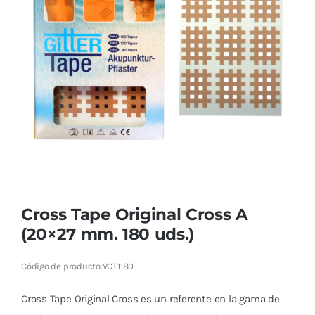
Cromoterapia
Fisioterapia
y masaje
Magnetoterapia
Terapias
Material
clínico
Cross Tape Original Cross A
Material de
(20×27 mm. 180 uds.)
enseñanza
Código de producto:
VCT1180
OFERTAS
Cross Tape Original Cross es un referente en la gama de