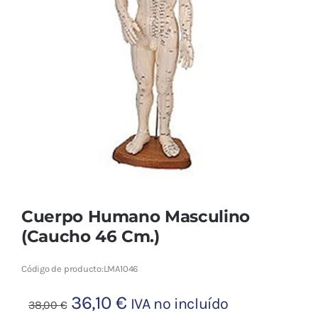
Cromoterapia
Fisioterapia
y masaje
Magnetoterapia
Terapias
Material
clínico
Cuerpo Humano Masculino
Material de
(Caucho 46 Cm.)
enseñanza
Código de producto:
LMA1046
OFERTAS
El
El
36,10
€
IVA no incluído
38,00
€