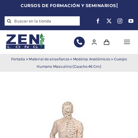
Skip
to
Search
content
for:
Togg
Navi
Agujas de
Portada
»
Material de enseñanza
»
Modelos Anatómicos
»
Cuerpo
acupuntura
Humano Masculino (Caucho 46 Cm.)
Acupuntura
Moxibustión
Auriculoterapia
Auriculomedicina
Electroacupuntura
Laserpuntura