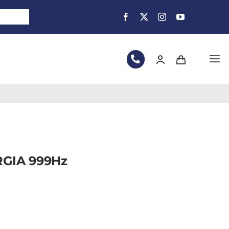
Tog
Nav
GIA 999Hz