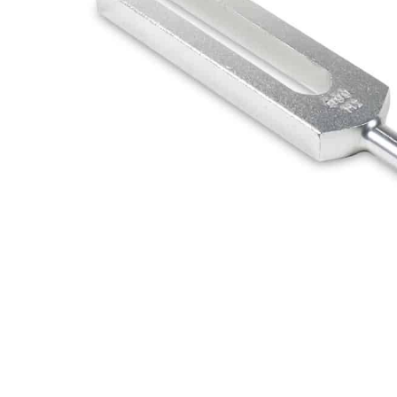
Fisioterapia
y masaje
Magnetoterapia
Terapias
Material
clínico
Material de
enseñanza
OFERTAS