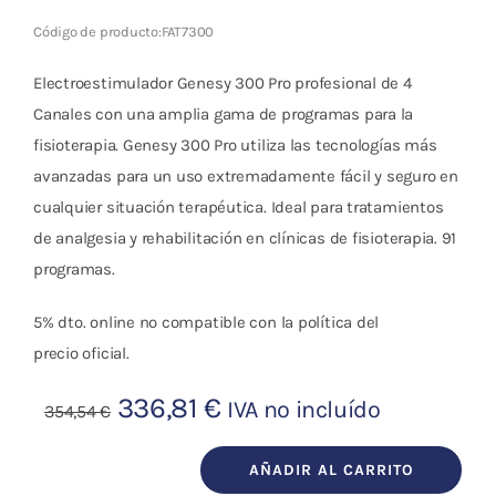
Código de producto:
FAT7300
Electroestimulador Genesy 300 Pro
profesional de 4
Canales con una amplia gama de programas para la
fisioterapia.
Genesy 300 Pro
utiliza las tecnologías más
avanzadas para un uso extremadamente fácil y seguro en
cualquier situación terapéutica. Ideal para tratamientos
de analgesia y rehabilitación en clínicas de fisioterapia.
91
programas
.
5% dto. online no compatible con la política del
precio oficial.
El
El
336,81
€
IVA no incluído
354,54
€
precio
precio
original
actual
AÑADIR AL CARRITO
Electroestimulador