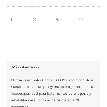
era:
es:
Genesy
354,54 €.
336,81 €.
300
Pro
de
GLOBUS
cantidad
Más información
Electroestimulador Genesy 300 Pro
profesional de 4
Canales con una amplia gama de programas para la
fisioterapia. Ideal para tratamientos de analgesia y
rehabilitación en clínicas de fisioterapia.
91
programas.