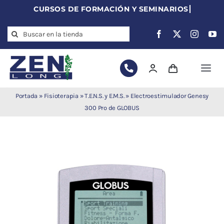
Skip
to
Search
content
for:
Togg
Navi
Agujas de
Portada
»
Fisioterapia
»
T.E.N.S. y E.M.S.
»
Electroestimulador Genesy
acupuntura
300 Pro de GLOBUS
Acupuntura
Moxibustión
Auriculoterapia
Auriculomedicina
Electroacupuntura
Laserpuntura