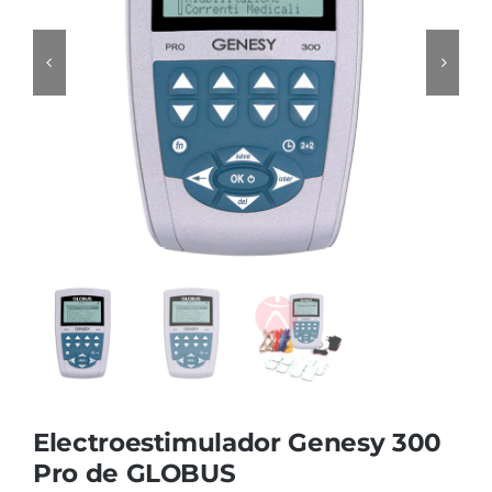
Cromoterapia
Fisioterapia
y masaje
Magnetoterapia
Terapias
Material
clínico
Material de
enseñanza
Electroestimulador Genesy 300
OFERTAS
Pro de GLOBUS