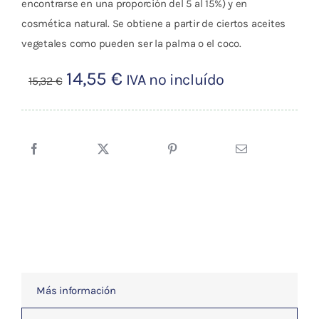
encontrarse en una proporción del 5 al 15%) y en
cosmética natural. Se obtiene a partir de ciertos aceites
vegetales como pueden ser la palma o el coco.
El
El
14,55
€
IVA no incluído
15,32
€
precio
precio
original
actual
era:
es:
15,32 €.
14,55 €.
Más información