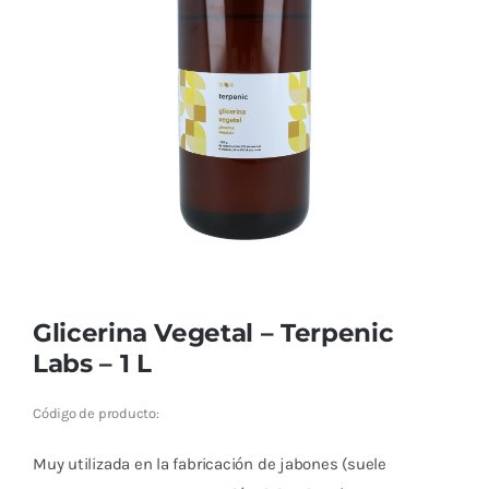
Cromoterapia
Fisioterapia
y masaje
Magnetoterapia
Terapias
Material
clínico
Glicerina Vegetal – Terpenic
Material de
Labs – 1 L
enseñanza
Código de producto:
OFERTAS
Muy utilizada en la fabricación de jabones (suele