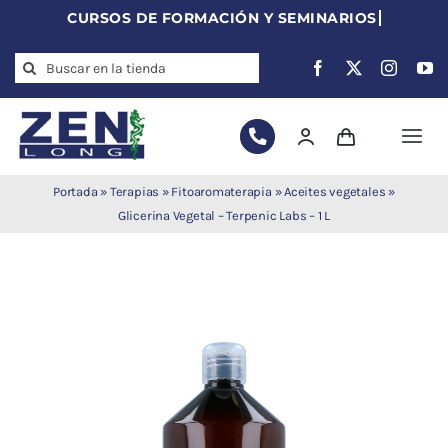
Skip
to
Search
content
for:
Togg
Navi
Agujas de
Portada
»
Terapias
»
Fitoaromaterapia
»
Aceites vegetales
»
acupuntura
Glicerina Vegetal – Terpenic Labs – 1 L
Acupuntura
Moxibustión
Auriculoterapia
Auriculomedicina
Electroacupuntura
Laserpuntura