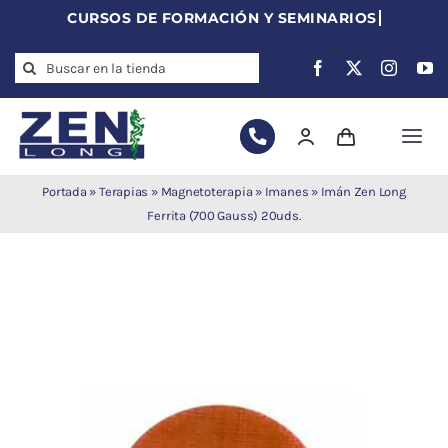
Skip
to
Search
content
for:
Togg
Navi
Agujas de
Portada
»
Terapias
»
Magnetoterapia
»
Imanes
»
Imán Zen Long
acupuntura
Ferrita (700 Gauss) 20uds.
Acupuntura
Moxibustión
Auriculoterapia
Auriculomedicina
Electroacupuntura
Laserpuntura