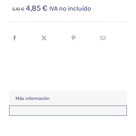
El
El
4,85
€
IVA no incluído
5,10
€
precio
precio
original
actual
era:
es:
5,10 €.
4,85 €.
Más información