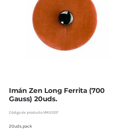
Cromoterapia
Fisioterapia
y masaje
Magnetoterapia
Terapias
Material
clínico
Imán Zen Long Ferrita (700
Material de
Gauss) 20uds.
enseñanza
Código de producto:
VMI2007
OFERTAS
20uds.pack