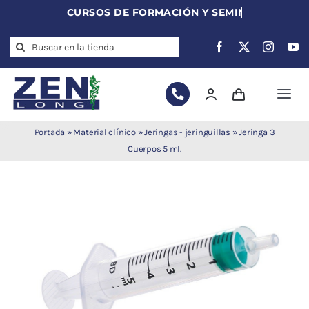
Skip
to
Search
content
for:
Togg
Navi
Agujas de
Portada
»
Material clínico
»
Jeringas - jeringuillas
»
Jeringa 3
acupuntura
Cuerpos 5 ml.
Acupuntura
Moxibustión
Auriculoterapia
Auriculomedicina
Electroacupuntura
Laserpuntura