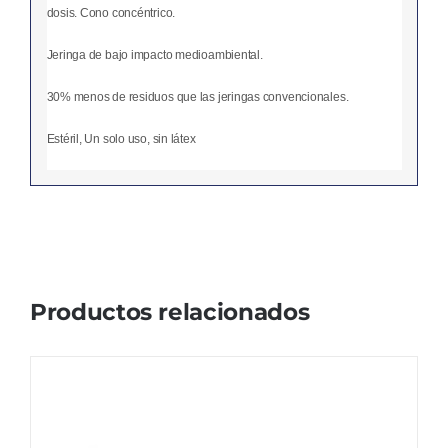
dosis. Cono concéntrico.
Jeringa de bajo impacto medioambiental.
30% menos de residuos que las jeringas convencionales.
Estéril, Un solo uso, sin látex
Productos relacionados
Jeringa 3 Cuerpos 10 Ml.
El
El
15,39
€
16,20
€
IVA no incluído
precio
precio