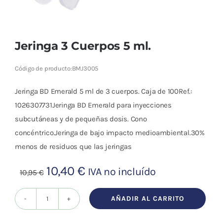
Cromoterapia
Fisioterapia
Jeringa 3 Cuerpos 5 ml.
y masaje
Código de producto:
BMJ3005
Magnetoterapia
Jeringa BD Emerald 5 ml de 3 cuerpos. Caja de 100Ref.:
Terapias
1026307731Jeringa BD Emerald para inyecciones
subcutáneas y de pequeñas dosis. Cono
Material
concéntrico.Jeringa de bajo impacto medioambiental.30%
clínico
menos de residuos que las jeringas
Material de
El
El
10,40
€
IVA no incluído
10,95
€
enseñanza
precio
precio
original
actual
AÑADIR AL CARRITO
OFERTAS
Jeringa
era:
es:
3