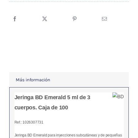
10,95 €.
10,40 €.
Cuerpos
5
ml.
cantidad
Más información
Jeringa BD Emerald 5 ml de 3
cuerpos. Caja de 100
Ref.: 1026307731
Jeringa BD Emerald para inyecciones subcutáneas y de pequeñas