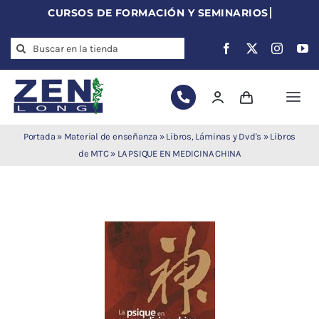
Skip
to
Search
content
for:
Togg
Navi
Agujas de
Portada
»
Material de enseñanza
»
Libros, Láminas y Dvd's
»
Libros
acupuntura
de MTC
»
LA PSIQUE EN MEDICINA CHINA
Acupuntura
Moxibustión
Auriculoterapia
Auriculomedicina
Electroacupuntura
Laserpuntura