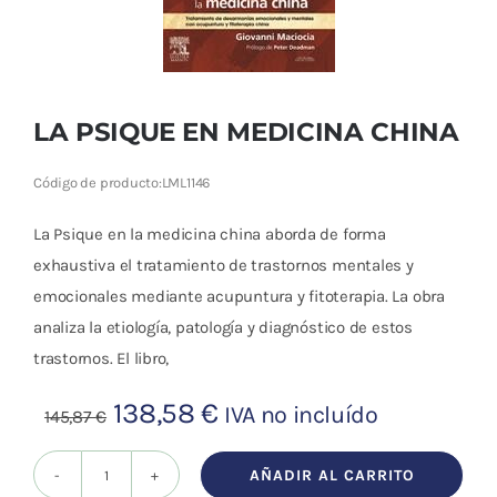
Cromoterapia
Fisioterapia
y masaje
LA PSIQUE EN MEDICINA CHINA
Magnetoterapia
Código de producto:
LML1146
Terapias
La Psique en la medicina china aborda de forma
exhaustiva el tratamiento de trastornos mentales y
Material
emocionales mediante acupuntura y fitoterapia. La obra
clínico
analiza la etiología, patología y diagnóstico de estos
trastornos. El libro,
Material de
enseñanza
El
El
138,58
€
IVA no incluído
145,87
€
precio
precio
OFERTAS
original
actual
AÑADIR AL CARRITO
LA