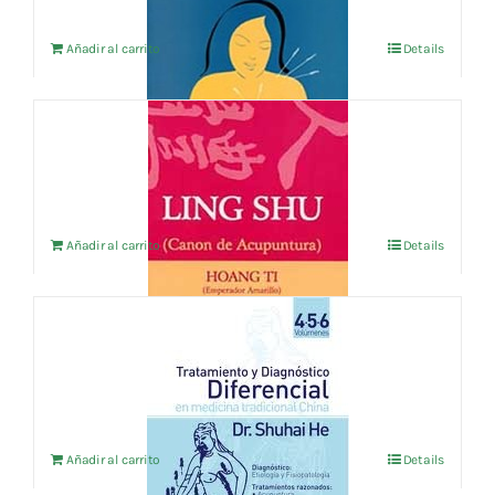
Añadir al carrito
Details
LING SHU
16,35
€
IVA no incluído
Añadir al carrito
Details
TRATAMIENTO Y DIAGNOSTICO
DIFERENCIAL EN M.T.C. VOL.4-5-6
12,98
€
IVA no incluído
Añadir al carrito
Details