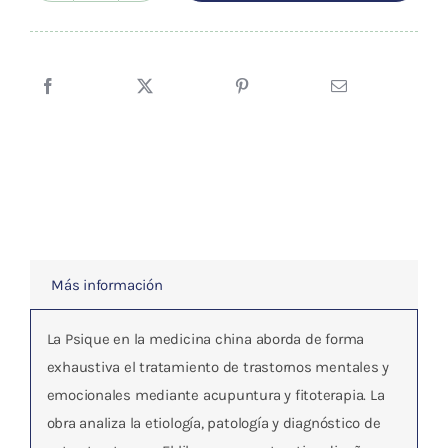
era:
es:
PSIQUE
145,87 €.
138,58 €.
EN
MEDICINA
CHINA
cantidad
Más información
La Psique en la medicina china aborda de forma
exhaustiva el tratamiento de trastornos mentales y
emocionales mediante acupuntura y fitoterapia. La
obra analiza la etiología, patología y diagnóstico de