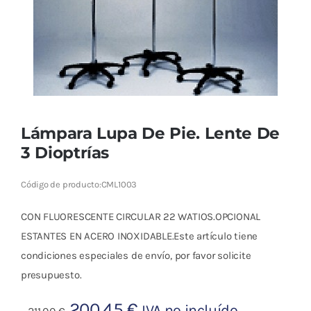
Cromoterapia
Fisioterapia
y masaje
Magnetoterapia
Lámpara Lupa De Pie. Lente De
Terapias
3 Dioptrías
Material
Código de producto:
CML1003
clínico
CON FLUORESCENTE CIRCULAR 22 WATIOS.OPCIONAL
Material de
ESTANTES EN ACERO INOXIDABLE.Este artículo tiene
enseñanza
condiciones especiales de envío, por favor solicite
presupuesto.
OFERTAS
El
El
200,45
€
IVA no incluído