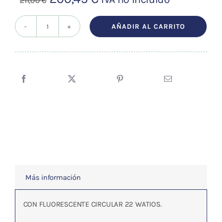
211,00
€
precio
precio
original
actual
AÑADIR AL CARRITO
Lámpara
era:
es:
Lupa
211,00 €.
200,45 €.
De
Pie.
Lente
De
3
Dioptrías
cantidad
Más información
CON FLUORESCENTE CIRCULAR 22 WATIOS.