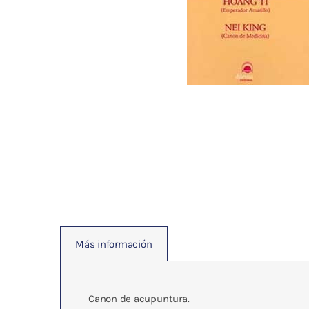
Fisioterapia
y masaje
Magnetoterapia
Terapias
Material
clínico
Material de
enseñanza
Más información
OFERTAS
Canon de acupuntura.