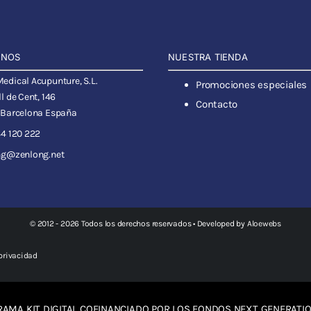
ANOS
NUESTRA TIENDA
dical Acupunture, S.L.
Promociones especiales
l de Cent, 146
Contacto
 Barcelona España
4 120 222
ng@zenlong.net
© 2012 - 2026 Todos los derechos reservados • Developed by
Aloewebs
 privacidad
AMA KIT DIGITAL COFINANCIADO POR LOS FONDOS NEXT GENERATIO