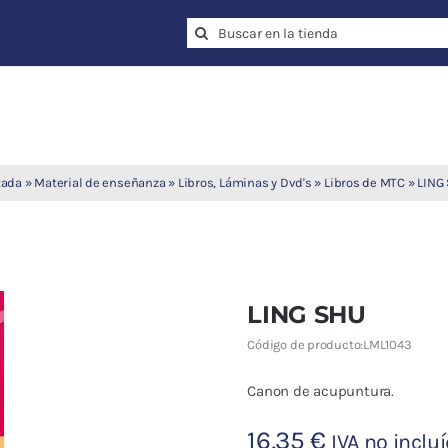
Search
for:
tada
»
Material de enseñanza
»
Libros, Láminas y Dvd's
»
Libros de MTC
»
LING
LING SHU
Código de producto:
LML1043
Canon de acupuntura.
16,35
€
IVA no inclu