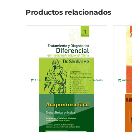
Productos relacionados
TRATAMIENTO Y
FIBR
DIAGNOSTICO DIFERENCIAL
TRAT
EN M.T.C. VOL.1
REUM
ACU
15,38
€
IVA no incluído
18,75
€
Añadir al carrito
Details
Añadir
ACUPUNTURA FACIL
ACUP
6,25
€
11,54
€
IVA no incluído