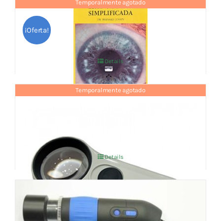
Temporalmente agotado
LIBRO IRIDOLOGIA SIMPLIFICADA
El
El
10,77
€
13,46
€
IVA no incluído
¡Oferta!
precio
precio
original
actual
Details
era:
es:
13,46 €.
10,77 €.
Temporalmente agotado
Lupa Coil Iridiologia Con Iluminación. 9
Aumentos
El
El
33,73
€
35,50
€
IVA no incluído
precio
precio
original
actual
Details
era:
es:
35,50 €.
33,73 €.
IRISCOPIO DIGITAL (captura de foto y
vídeo)
El
El
185,25
€
195,00
€
IVA no incluído