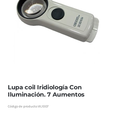
Cromoterapia
Fisioterapia
y masaje
Magnetoterapia
Terapias
Material
clínico
Material de
Lupa coil Iridiología Con
enseñanza
Iluminación. 7 Aumentos
OFERTAS
Código de producto:
VIL1007