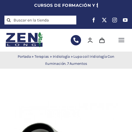
Skip
to
Search
content
for:
Togg
Navi
Agujas de
Portada
»
Terapias
»
Iridiología
»
Lupa coil Iridiología Con
acupuntura
Iluminación. 7 Aumentos
Acupuntura
Moxibustión
Auriculoterapia
Auriculomedicina
Electroacupuntura
Laserpuntura