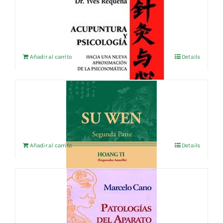
ACUPUNTURA Y PSICOLOGIA
23,08
€
IVA no incluído
Añadir al carrito
Details
SU WEN Segunda Parte
18,75
€
IVA no incluído
Añadir al carrito
Details
PATOLOGIAS DEL APARATO DIGESTIVO
21,15
€
IVA no incluído