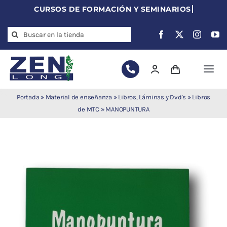
Skip
to
Search
content
for:
Togg
Navi
Agujas de
Portada
»
Material de enseñanza
»
Libros, Láminas y Dvd's
»
Libros
acupuntura
de MTC
»
MANOPUNTURA
Acupuntura
Moxibustión
Auriculoterapia
Auriculomedicina
Electroacupuntura
Laserpuntura