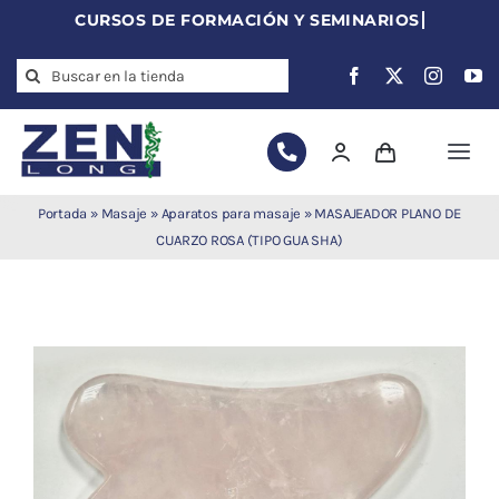
Skip
to
Search
content
for:
Togg
Navi
Agujas de
Portada
»
Masaje
»
Aparatos para masaje
»
MASAJEADOR PLANO DE
acupuntura
CUARZO ROSA (TIPO GUA SHA)
Acupuntura
Moxibustión
Auriculoterapia
Auriculomedicina
Electroacupuntura
Laserpuntura