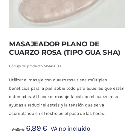
Cromoterapia
Fisioterapia
y masaje
MASAJEADOR PLANO DE
Magnetoterapia
CUARZO ROSA (TIPO GUA SHA)
Terapias
Código de producto:
MMA5003
Material
Utilizar el masaje con curazo rosa tiene múltiples
clínico
beneficios para la piel, sobre todo para aquellas que estén
estresadas. Al hacer el masaje facial con el cuarzo rosa
Material de
ayudas a reducir el estrés y la tensión que se va
enseñanza
acumulando en el rostro en el paso de las horas.
OFERTAS
El
El
6,89
€
IVA no incluído
7,25
€