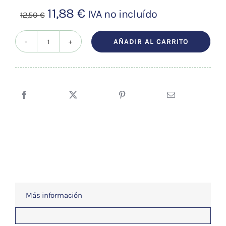
El
El
11,88
€
IVA no incluído
12,50
€
precio
precio
original
actual
AÑADIR AL CARRITO
Moxa
era:
es:
Hueca
12,50 €.
11,88 €.
Corta
Para
Aplicador
cantidad
Más información