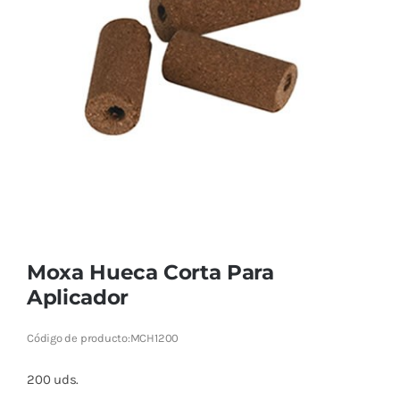
Cromoterapia
Fisioterapia
y masaje
Magnetoterapia
Terapias
Material
clínico
Moxa Hueca Corta Para
Material de
Aplicador
enseñanza
Código de producto:
MCH1200
OFERTAS
200 uds.