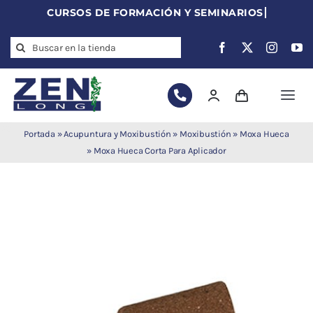
Skip
to
Search
content
for:
Togg
Navi
Agujas de
Portada
»
Acupuntura y Moxibustión
»
Moxibustión
»
Moxa Hueca
acupuntura
»
Moxa Hueca Corta Para Aplicador
Acupuntura
Moxibustión
Auriculoterapia
Auriculomedicina
Electroacupuntura
Laserpuntura