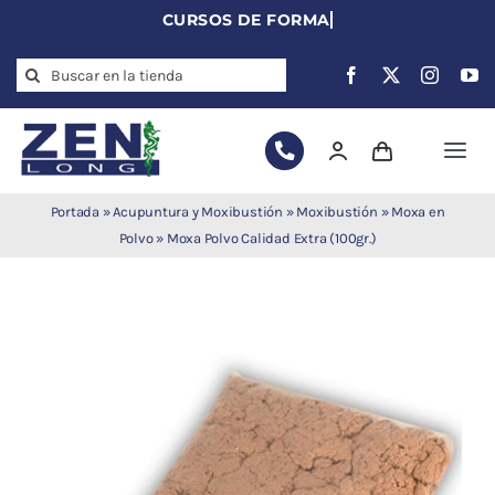
Skip
to
Search
content
for:
Togg
Navi
Agujas de
Portada
»
Acupuntura y Moxibustión
»
Moxibustión
»
Moxa en
acupuntura
Polvo
»
Moxa Polvo Calidad Extra (100gr.)
Acupuntura
Moxibustión
Auriculoterapia
Auriculomedicina
Electroacupuntura
Laserpuntura