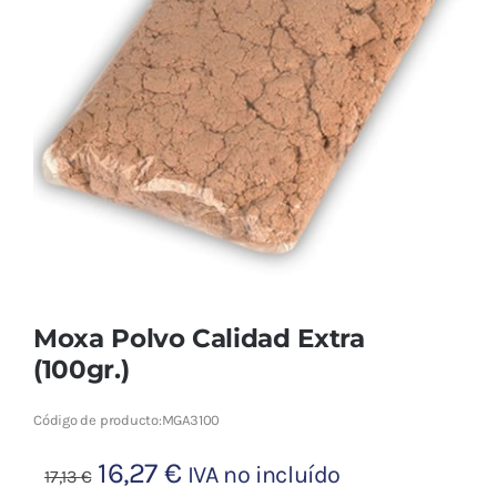
Cromoterapia
Fisioterapia
y masaje
Magnetoterapia
Terapias
Material
clínico
Moxa Polvo Calidad Extra
Material de
(100gr.)
enseñanza
Código de producto:
MGA3100
OFERTAS
El
El
16,27
€
IVA no incluído
17,13
€