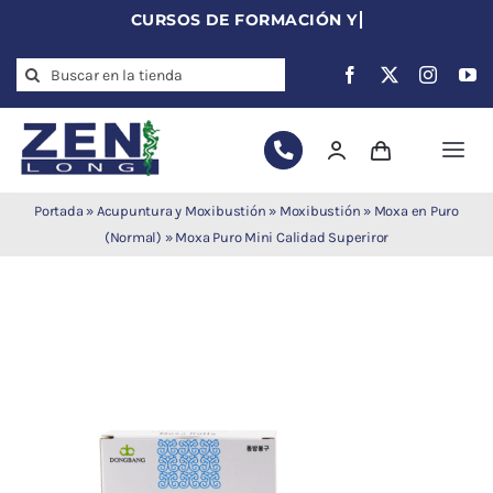
Skip
to
Search
content
for:
Togg
Navi
Agujas de
Portada
»
Acupuntura y Moxibustión
»
Moxibustión
»
Moxa en Puro
acupuntura
(Normal)
»
Moxa Puro Mini Calidad Superiror
Acupuntura
Moxibustión
Auriculoterapia
Auriculomedicina
Electroacupuntura
Laserpuntura