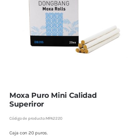
Cromoterapia
Fisioterapia
y masaje
Magnetoterapia
Terapias
Material
clínico
Moxa Puro Mini Calidad
Material de
Superiror
enseñanza
Código de producto:
MPA2220
OFERTAS
Caja con 20 puros.