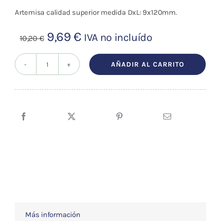
Artemisa calidad superior medida DxL: 9x120mm.
El
El
9,69
€
IVA no incluído
10,20
€
precio
precio
original
actual
AÑADIR AL CARRITO
Moxa
era:
es:
Puro
10,20 €.
9,69 €.
Mini
Calidad
Superiror
cantidad
Más información