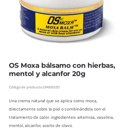
Cromoterapia
Fisioterapia
y masaje
Magnetoterapia
Terapias
OS Moxa bálsamo con hierbas,
mentol y alcanfor 20g
Material
clínico
Código de producto:
CMB9020
Material de
Una crema natural que se aplica como moxa,
enseñanza
directamente sobre la piel o combinándola con el
tratamiento de calor. ingredientes: artemisa, vaselina,
OFERTAS
mentol, alcanfor, aceite de clavo.