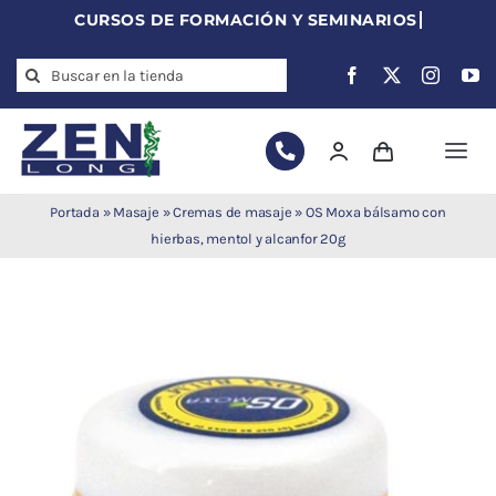
Skip
to
Search
content
for:
Togg
Navi
Agujas de
Portada
»
Masaje
»
Cremas de masaje
»
OS Moxa bálsamo con
acupuntura
hierbas, mentol y alcanfor 20g
Acupuntura
Moxibustión
Auriculoterapia
Auriculomedicina
Electroacupuntura
Laserpuntura