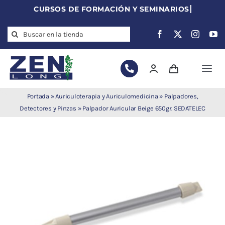
Skip
to
Search
content
for:
Togg
Navi
Agujas de
Portada
»
Auriculoterapia y Auriculomedicina
»
Palpadores,
acupuntura
Detectores y Pinzas
»
Palpador Auricular Beige 650gr. SEDATELEC
Acupuntura
Moxibustión
Auriculoterapia
Auriculomedicina
Electroacupuntura
Laserpuntura