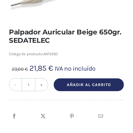
Cromoterapia
Fisioterapia
y masaje
Palpador Auricular Beige 650gr.
SEDATELEC
Magnetoterapia
Código de producto:
AAP2650
Terapias
El
El
21,85
€
IVA no incluído
23,00
€
precio
precio
Material
original
actual
AÑADIR AL CARRITO
clínico
Palpador
era:
es:
Auricular
Material de
23,00 €.
21,85 €.
enseñanza
Beige
650gr.
OFERTAS
SEDATELEC
cantidad