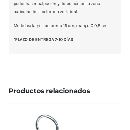
poder hacer palpación y detección en la zona
auricular de la columna vertebral.
Medidas: largo con punta 15 cm, mango Ø 0,8 cm.
*PLAZO DE ENTREGA 7-10 DÍAS
Productos relacionados
Pinzas Inox. Tipo coger Punta Curva
(12cm.)
El
El
11,40
€
12,00
€
IVA no incluído