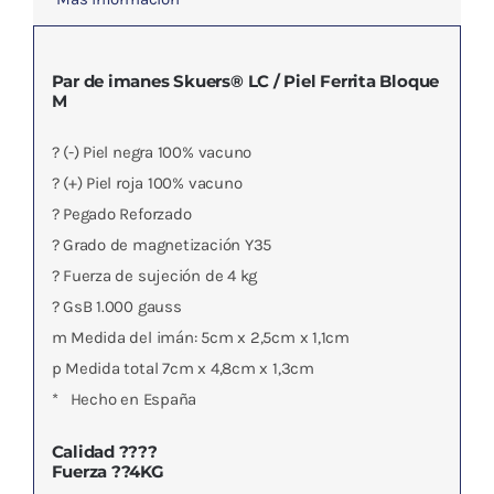
Ferrita
Bloque
M
Par de imanes Skuers® LC / Piel Ferrita Bloque
M
cantidad
? (-) Piel negra 100% vacuno
? (+) Piel roja 100% vacuno
? Pegado Reforzado
? Grado de magnetización Y35
? Fuerza de sujeción de 4 kg
? GsB 1.000 gauss
m Medida del imán: 5cm x 2,5cm x 1,1cm
p Medida total 7cm x 4,8cm x 1,3cm
* Hecho en España
Calidad ????
Fuerza ??4KG