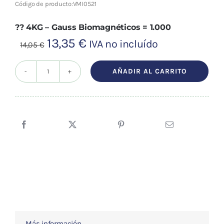
Código de producto:
VMI0521
?? 4KG – Gauss Biomagnéticos = 1.000
El
El
13,35
€
IVA no incluído
14,05
€
precio
precio
original
actual
AÑADIR AL CARRITO
Par
era:
es:
de
14,05 €.
13,35 €.
imanes
5cm
x
2,5cm
x
1,1cm
LC
/
Piel
Más información