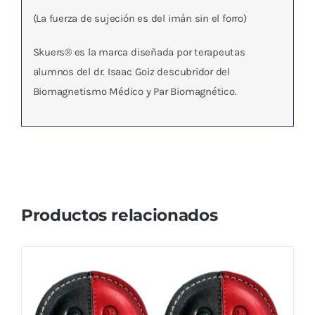
(La fuerza de sujeción es del imán sin el forro)
Skuers® es la marca diseñada por terapeutas
alumnos del dr. Isaac Goiz descubridor del
Biomagnetismo Médico y Par Biomagnético.
Productos relacionados
Par de imanes Multipolar High Quality /
Piel Neodimio Disco ML ★★★★★ 21KG de
fuerza – Calibre 5mm
El
El
54,95
€
57,84
€
IVA no incluído