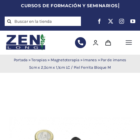
Skip
to
Search
content
for:
Togg
Navi
Agujas de
Portada
»
Terapias
»
Magnetoterapia
»
Imanes
»
Par de imanes
acupuntura
5cm x 2,5cm x 1,1cm LC / Piel Ferrita Bloque M
Acupuntura
Moxibustión
Auriculoterapia
Auriculomedicina
Electroacupuntura
Laserpuntura