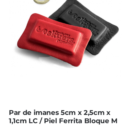
Cromoterapia
Fisioterapia
y masaje
Magnetoterapia
Terapias
Material
clínico
Material de
enseñanza
Par de imanes 5cm x 2,5cm x
1,1cm LC / Piel Ferrita Bloque M
OFERTAS