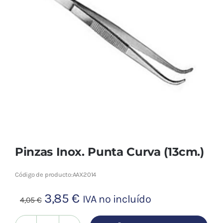
Cromoterapia
Fisioterapia
y masaje
Magnetoterapia
Terapias
Material
clínico
Pinzas Inox. Punta Curva (13cm.)
Material de
Código de producto:
AAX2014
enseñanza
El
El
3,85
€
IVA no incluído
4,05
€
OFERTAS
precio
precio