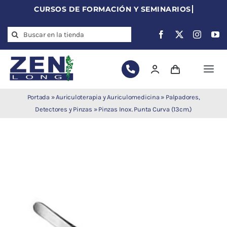
Skip
to
Search
content
for:
Togg
Navi
Agujas de
Portada
»
Auriculoterapia y Auriculomedicina
»
Palpadores,
acupuntura
Detectores y Pinzas
»
Pinzas Inox. Punta Curva (13cm.)
Acupuntura
Moxibustión
Auriculoterapia
Auriculomedicina
Electroacupuntura
Laserpuntura