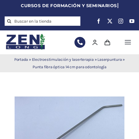
Skip
to
Search
content
for:
Togg
Navi
Agujas de
Portada
»
Electroestimulación y laserterapia
»
Laserpuntura
»
acupuntura
Punta fibra óptica 14 cm para odontología
Acupuntura
Moxibustión
Auriculoterapia
Auriculomedicina
Electroacupuntura
Laserpuntura