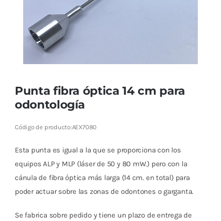
Cromoterapia
Fisioterapia
y masaje
Magnetoterapia
Punta fibra óptica 14 cm para
odontología
Terapias
Código de producto:
AEX7080
Material
clínico
Esta punta es igual a la que se proporciona con los
Material de
equipos ALP y MLP (láser de 50 y 80 mW.) pero con la
enseñanza
cánula de fibra óptica más larga (14 cm. en total) para
poder actuar sobre las zonas de odontones o garganta.
OFERTAS
Se fabrica sobre pedido y tiene un plazo de entrega de