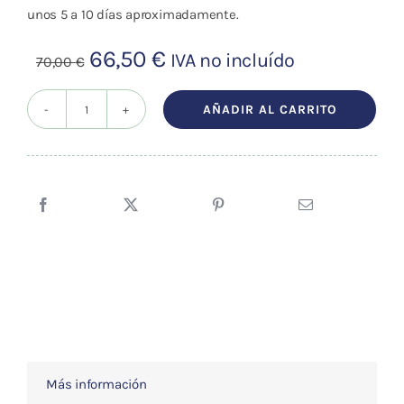
unos 5 a 10 días aproximadamente.
El
El
66,50
€
IVA no incluído
70,00
€
precio
precio
original
actual
AÑADIR AL CARRITO
Punta
era:
es:
fibra
70,00 €.
66,50 €.
óptica
14
cm
para
odontología
cantidad
Más información