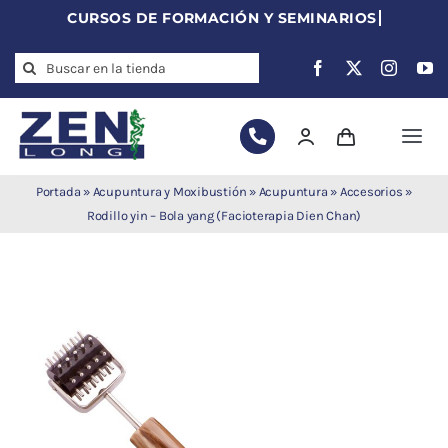
Skip
to
Search
content
for:
Togg
Navi
Agujas de
Portada
»
Acupuntura y Moxibustión
»
Acupuntura
»
Accesorios
»
acupuntura
Rodillo yin – Bola yang (Facioterapia Dien Chan)
Acupuntura
Moxibustión
Auriculoterapia
Auriculomedicina
Electroacupuntura
Laserpuntura