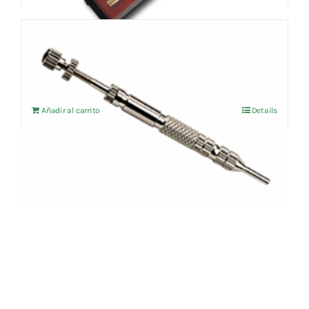
18,98 €.
18,03 €.
Inyector De Agujas De Manopuntura
13,50
€
IVA no incluído
Añadir al carrito
Details