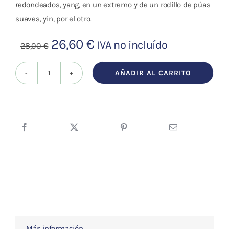
redondeados, yang, en un extremo y de un rodillo de púas
suaves, yin, por el otro.
El
El
26,60
€
IVA no incluído
28,00
€
precio
precio
original
actual
AÑADIR AL CARRITO
Rodillo
era:
es:
yin
28,00 €.
26,60 €.
-
Bola
yang
(Facioterapia
Dien
Chan)
cantidad
Más información