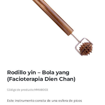
Cromoterapia
Fisioterapia
y masaje
Magnetoterapia
Terapias
Material
clínico
Rodillo yin – Bola yang
Material de
(Facioterapia Dien Chan)
enseñanza
Código de producto:
MMA8003
OFERTAS
Este instrumento consta de una esfera de picos